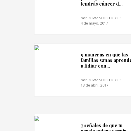
tendrás cáncer d...
por
ROWZ SOLIS HOYOS
4 de mayo, 2017
9 maneras en que las
familias sanas aprend
a lidiar con...
por
ROWZ SOLIS HOYOS
13 de abril, 2017
7 señales de que tu
pareja quiere seguir