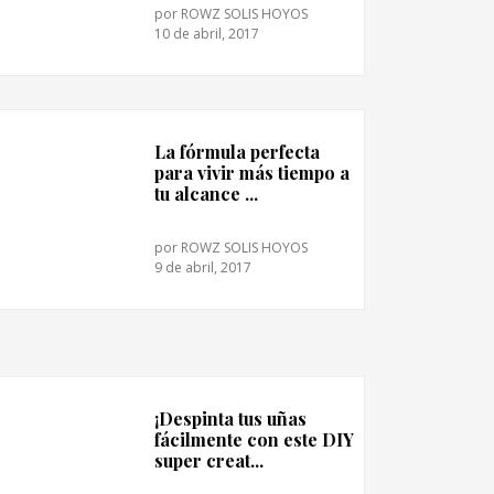
por
ROWZ SOLIS HOYOS
10 de abril, 2017
La fórmula perfecta
para vivir más tiempo a
tu alcance ...
por
ROWZ SOLIS HOYOS
9 de abril, 2017
¡Despinta tus uñas
fácilmente con este DIY
super creat...