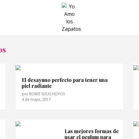
BELLEZA Y BIENESTAR
SALUD
LIFESTYLE
os
El desayuno perfecto para tener una
piel radiante
por
ROWZ SOLIS HOYOS
4 de mayo, 2017
Las mejores formas de
usar el peplum para