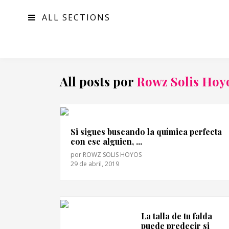
ALL SECTIONS
MODA
All posts por
Rowz Solis Hoy
Si sigues buscando la química perfecta
con ese alguien, ...
por
ROWZ SOLIS HOYOS
29 de abril, 2019
La talla de tu falda
puede predecir si