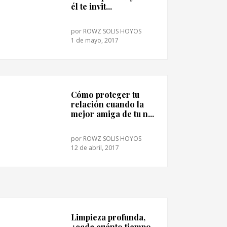
él te invit...
por
ROWZ SOLIS HOYOS
1 de mayo, 2017
Cómo proteger tu
relación cuando la
mejor amiga de tu n...
por
ROWZ SOLIS HOYOS
12 de abril, 2017
Limpieza profunda,
¿cada cuánto tiempo