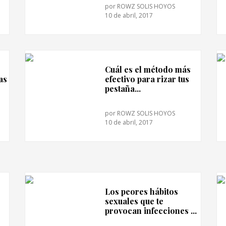
por
ROWZ SOLIS HOYOS
10 de abril, 2017
Cuál es el método más
as
efectivo para rizar tus
pestaña...
por
ROWZ SOLIS HOYOS
10 de abril, 2017
Los peores hábitos
sexuales que te
provocan infecciones ...