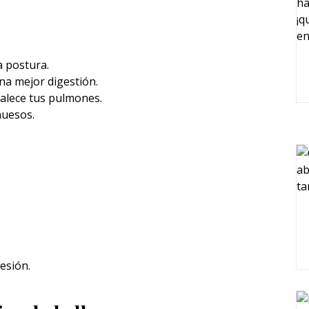
a postura.
na mejor digestión.
talece tus pulmones.
huesos.
esión.