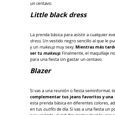
un centavo.
Little black dress
La prenda básica para asistir a cualquier 
dress
. Un vestido negro sencillo al que le p
y un
makeup
muy sexy.
Mientras más tarde
ser tu
makeup
. Finalmente, el maquillaje n
para una fiesta sin gastar un centavo.
Blazer
Si vas a una reunión o fiesta seminformal, 
complementar tus jeans favoritos y una
esta prenda básica en diferentes colores, a
en tus
outfits
de día. Si vas a una fiesta un