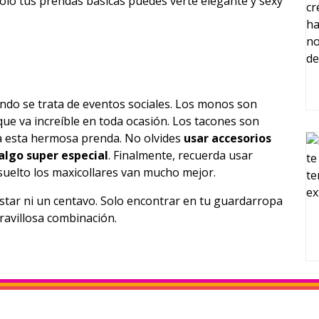
solo tus prendas básicas puedes verte elegante y sexy
ndo se trata de eventos sociales. Los monos son
que va increíble en toda ocasión. Los tacones son
a esta hermosa prenda. No olvides
usar accesorios
algo super especial
. Finalmente, recuerda usar
 suelto los maxicollares van mucho mejor.
astar ni un centavo. Solo encontrar en tu guardarropa
ravillosa combinación.