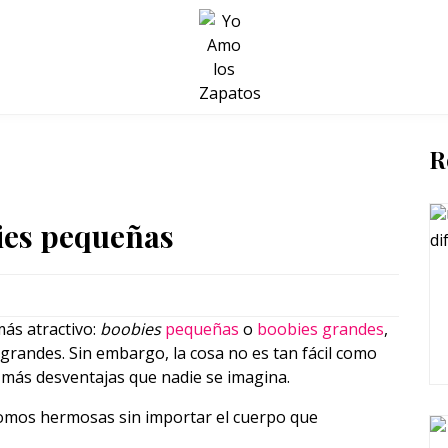
BELLEZA Y BIENESTAR
SALUD
LIFESTYLE
R
ies pequeñas
más atractivo:
boobies
pequeñas
o
boobies grandes
,
grandes. Sin embargo, la cosa no es tan fácil como
 más desventajas que nadie se imagina.
somos hermosas sin importar el cuerpo que