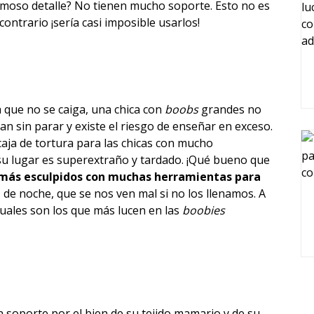
moso detalle? No tienen mucho soporte. Esto no es
ontrario ¡sería casi imposible usarlos!
a que no se caiga, una chica con
boobs
grandes no
n sin parar y existe el riesgo de enseñar en exceso.
aja de tortura para las chicas con mucho
u lugar es superextraño y tardado. ¡Qué bueno que
más esculpidos con muchas herramientas para
s de noche, que se nos ven mal si no los llenamos. A
suales son los que más lucen en las
boobies
soporte por el bien de su tejido mamario y de su