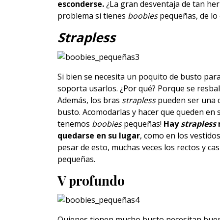
esconderse.
¿La gran desventaja de tan her
problema si tienes
boobies
pequeñas, de lo c
Strapless
Si bien se necesita un poquito de busto par
soporta usarlos. ¿Por qué? Porque se resbala
Además, los bras
strapless
pueden ser una c
busto. Acomodarlas y hacer que queden en s
tenemos
boobies
pequeñas!
Hay
strapless
quedarse en su lugar
, como en los vestido
pesar de esto, muchas veces los rectos y ca
pequeñas.
V profundo
Quienes tienen mucho busto necesitan buen 