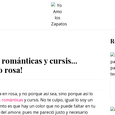
BELLEZA Y BIENESTAR
SALUD
LIFESTYLE
R
 románticas y cursis…
o rosa!
da en rosa, y no porque así sea, sino porque así lo
s
románticas
y cursis. No te culpo, igual lo soy un
nto es que hay un color que no puede faltar en tu
 del
amore
, pues me pareció justo y necesario