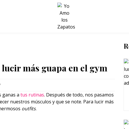
BELLEZA Y BIENESTAR
SALUD
LIFESTYLE
R
ra lucir más guapa en el gym
7
ás ganas a
tus rutinas
. Después de todo, nos pasamos
ecer nuestros músculos y que se note. Para lucir más
s hermosos
outfits
.