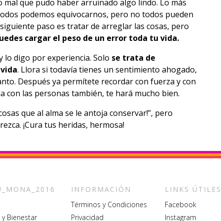
o mal que pudo haber arruinado algo lindo. Lo más
 Todos podemos equivocarnos, pero no todos pueden
l siguiente paso es tratar de arreglar las cosas, pero
uedes cargar el peso de un error toda tu vida.
 lo digo por experiencia. Solo
se trata de
 vida
. Llora si todavía tienes un sentimiento ahogado,
lanto. Después ya permítete recordar con fuerza y con
a con las personas también, te hará mucho bien.
cosas que al alma se le antoja conservar!”, pero
zca. ¡Cura tus heridas, hermosa!
_MONA_2016
INFORMACIÓN
LINKS ÚTILE
Términos y Condiciones
Facebook
 y Bienestar
Privacidad
Instagram