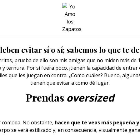
BELLEZA Y BIENESTAR
SALUD
LIFESTYLE
eben evitar sí o sí; sabemos lo que te d
arritas, prueba de ello son mis amigas que no miden más de 1.
y ternura. Por si fuera poco, ¡tienen la capacidad de entrar e
lles que les juegan en contra. ¿Como cuáles? Bueno, alguna
tienen que evitar a como dé lugar.
Prendas
oversized
 y cómoda. No obstante,
hacen que te veas más pequeña y 
uerpo se verá estilizado y, en consecuencia, visualmente gan