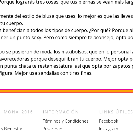
orque lograrás tres cosas: que tus piernas se vean más larg
mente del estilo de blusa que uses, lo mejor es que las llev
 tu cuerpo.
s benefician a todos los tipos de cuerpo. ¿Por qué? Porque ala
a tener un punto sexy. Pero como siempre te aconsejo, opta 
po se pusieron de moda los maxibolsos, que en lo personal
favorecedoras porque desequilibran tu cuerpo. Mejor opta 
on punta chata te restan estatura, así que opta por zapatos
igura. Mejor usa sandalias con tiras finas.
_MONA_2016
INFORMACIÓN
LINKS ÚTILE
Términos y Condiciones
Facebook
 y Bienestar
Privacidad
Instagram