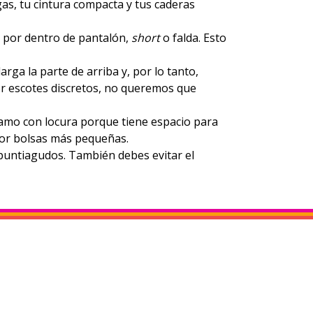
as, tu cintura compacta y tus caderas
es por dentro de pantalón,
short
o falda. Esto
rga la parte de arriba y, por lo tanto,
por escotes discretos, no queremos que
 amo con locura porque tiene espacio para
por bolsas más pequeñas.
 puntiagudos. También debes evitar el
S