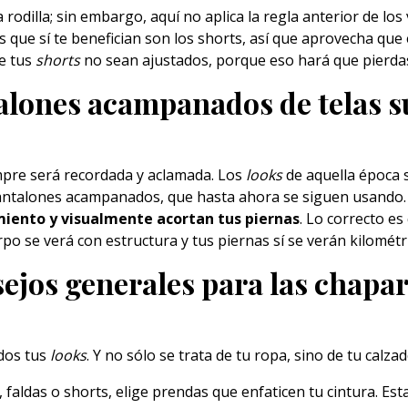
rodilla; sin embargo, aquí no aplica la regla anterior de los
 que sí te benefician son los
shorts
, así que aprovecha que 
ue tus
shorts
no sean ajustados, porque eso hará que pierdas 
alones acampanados de telas s
mpre será recordada y aclamada. Los
looks
de aquella época s
antalones acampanados
, que hasta ahora se siguen usando.
iento y visualmente acortan tus piernas
. Lo correcto es
po se verá con estructura y tus piernas sí se verán kilométr
ejos generales para las chapar
odos tus
looks
. Y no sólo se trata de tu ropa, sino de tu calz
, faldas o shorts, elige prendas que enfaticen tu cintura. Es