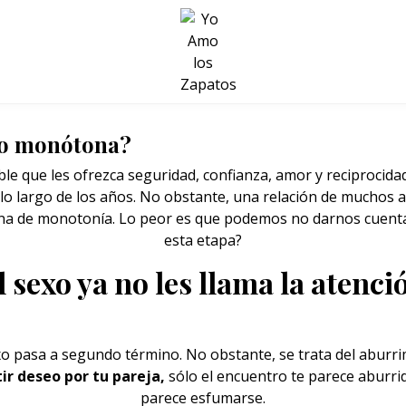
BELLEZA Y BIENESTAR
SALUD
LIFESTYLE
e o monótona?
e que les ofrezca seguridad, confianza, amor y reciprocida
 lo largo de los años. No obstante, una relación de muchos a
na de monotonía. Lo peor es que podemos no darnos cuenta.
esta etapa?
l sexo ya no les llama la atenci
xo
pasa a segundo término. No obstante, se trata del aburri
ir deseo por tu pareja,
sólo el encuentro te parece aburri
parece esfumarse.