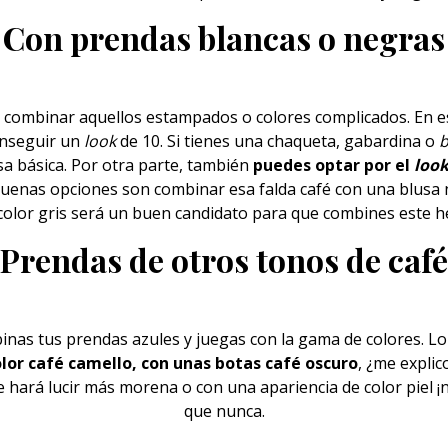
Con prendas blancas o negras
 combinar aquellos estampados o colores complicados. En e
onseguir un
look
de 10. Si tienes una chaqueta, gabardina o
b
sa básica. Por otra parte, también
puedes optar por el
loo
buenas opciones son combinar esa falda café con una blusa
color gris será un buen candidato para que combines este h
Prendas de otros tonos de café
binas tus
prendas
azules y juegas con la gama de colores. L
lor café camello, con unas botas café oscuro
, ¿me explic
e hará lucir más morena o con una apariencia de color piel ¡
que nunca.