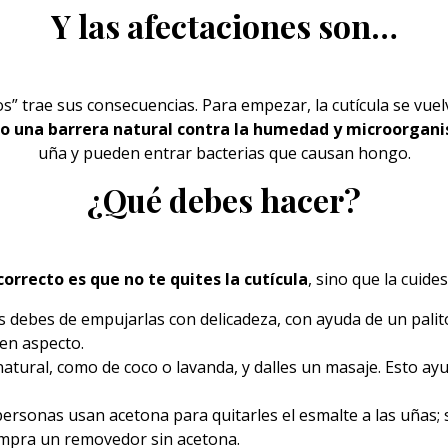
Y las afectaciones son…
s” trae sus consecuencias. Para empezar, la cutícula se vue
mo una barrera natural contra la humedad y microorgan
uña
y pueden entrar bacterias que causan hongo.
¿Qué debes hacer?
correcto es que no te quites la cutícula
, sino que la cuid
ulas debes de empujarlas con delicadeza, con ayuda de un pali
en aspecto.
 natural, como de coco o lavanda, y dalles
un masaje
. Esto ay
s personas usan acetona para quitarles
el esmalte
a las uñas;
ompra un removedor sin acetona.