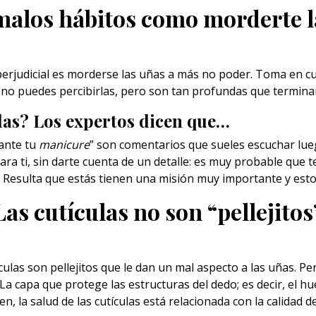
malos hábitos como morderte l
perjudicial es morderse las uñas a más no poder. Toma en 
 no puedes percibirlas, pero son tan profundas que termin
las? Los expertos dicen que…
cante tu
manicure
” son comentarios que sueles escuchar lueg
ra ti, sin darte cuenta de un detalle: es muy probable que t
 Resulta que estás tienen una misión muy importante y esto e
Las cutículas no son “pellejitos
ulas son pellejitos que le dan un mal aspecto a
las uñas
. Pe
a capa que protege las estructuras del dedo; es decir, el hue
n, la salud de las cutículas está relacionada con la calidad de