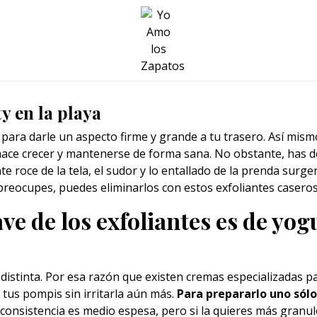
BELLEZA Y BIENESTAR
SALUD
LIFESTYLE
y en la playa
para darle un aspecto firme y grande a tu trasero. Así mismo
hace crecer y mantenerse de forma sana. No obstante, has 
nte roce de la tela, el sudor y lo entallado de la prenda sur
preocupes, puedes eliminarlos con estos exfoliantes caseros
ve de los exfoliantes es de yog
 distinta. Por esa razón que existen cremas especializadas 
e tus pompis sin irritarla aún más.
Para prepararlo uno sól
a consistencia es medio espesa, pero si la quieres más gran