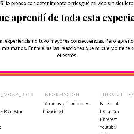
. Si lo pienso con detenimiento arriesgué mi vida sin siquier
ue aprendí de toda esta experi
 experiencia no tuvo mayores consecuencias. Pero aprendí 
mis manos. Entre ellas las reacciones que mi cuerpo tiene 
el estrés.
_MONA_2016
INFORMACIÓN
LINKS ÚTILE
Términos y Condiciones
Facebook
 y Bienestar
Privacidad
Instagram
Pinterest
e
Youtube