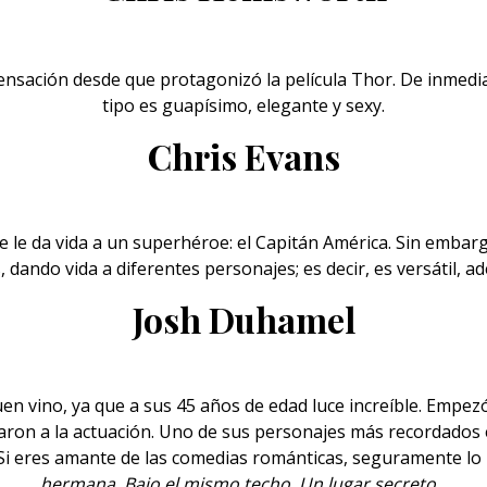
ensación desde que protagonizó la película Thor. De inmediat
tipo es guapísimo, elegante y
sexy
.
Chris Evans
e le da vida a un superhéroe: el Capitán América. Sin embarg
, dando vida a diferentes personajes; es decir, es versátil, ad
Josh Duhamel
uen vino, ya que a sus 45 años de edad luce increíble. Empe
varon a la actuación. Uno de sus personajes más recordados 
. Si eres amante de las
comedias románticas
, seguramente lo 
hermana
,
Bajo el mismo techo,
Un lugar secreto
…