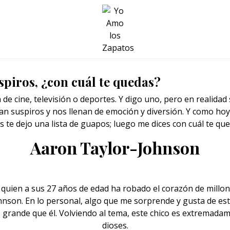
BELLEZA Y BIENESTAR
SALUD
LIFESTYLE
spiros, ¿con cuál te quedas?
a de cine, televisión o deportes. Y digo uno, pero en realida
an suspiros y nos llenan de emoción y diversión. Y como hoy e
s te dejo una lista de guapos; luego me dices con cuál te que
Aaron Taylor-Johnson
uien a sus 27 años de edad ha robado el corazón de millones 
hnson. En lo personal, algo que me sorprende y gusta de est
 grande que él
. Volviendo al tema, este chico es extremadame
dioses.