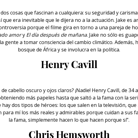
dos cosas que fascinan a cualquiera: su seguridad y carisma
que era inevitable que le dijera no a la actuación. Jake es 
ntroversia porque el filme gira en torno a una pareja de h
mado amor
y
El día después de mañana
. Jake no sólo es guapo
 a la gente a tomar consciencia del cambio climático. Además,
bosque de África y se involucra en la política.
Henry Cavill
e
de cabello oscuro y ojos claros? ¡Nadie! Henry Cavill, de 34
obteniendo más papeles hasta que saltó a la fama con la ser
e hay dos tipos de héroes: los que salen en la televisión, q
n para mí los más reales y admirables porque cuidan a sus f
la fama, simplemente hacen lo que hacen porque sí”.
Chris Hemsworth