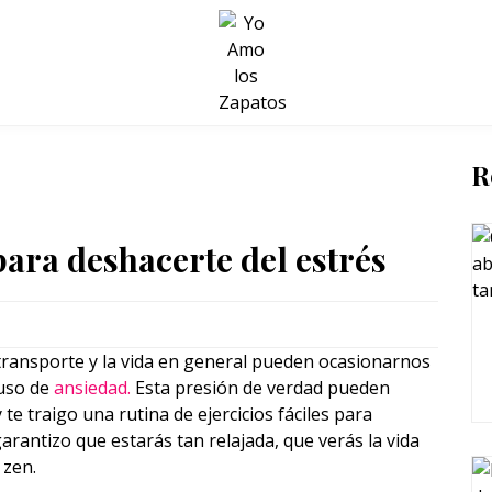
BELLEZA Y BIENESTAR
SALUD
LIFESTYLE
R
para deshacerte del estrés
 el transporte y la vida en general pueden ocasionarnos
luso de
ansiedad.
Esta presión de verdad pueden
e traigo una rutina de ejercicios fáciles para
arantizo que estarás tan relajada, que verás la vida
 zen.