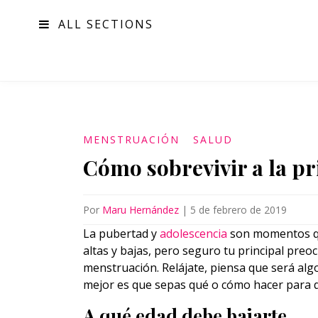
ALL SECTIONS
MODA
MENSTRUACIÓN
SALUD
Cómo sobrevivir a la p
Por
Maru Hernández
|
5 de febrero de 2019
La pubertad y
adolescencia
son momentos qu
altas y bajas, pero seguro tu principal preo
menstruación. Relájate, piensa que será alg
mejor es que sepas qué o cómo hacer para qu
A qué edad debe bajarte