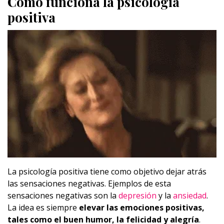
Cómo funciona la psicología
positiva
La psicología positiva tiene como objetivo dejar atrás
las sensaciones negativas. Ejemplos de esta
sensaciones negativas son la
depresión
y la
ansiedad
.
La idea es siempre
elevar las emociones positivas,
tales como el buen humor, la felicidad y alegría
.