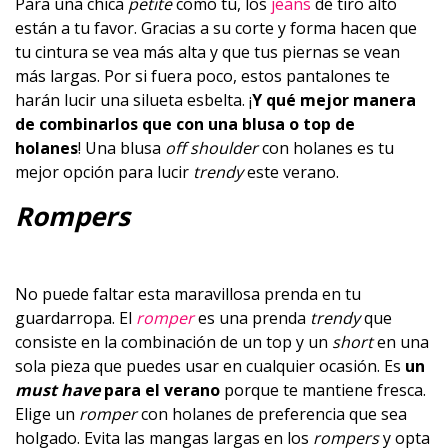
Para una chica
petite
como tú, los
jeans
de tiro alto
están a tu favor. Gracias a su corte y forma hacen que
tu cintura se vea más alta y que tus piernas se vean
más largas. Por si fuera poco, estos pantalones te
harán lucir una silueta esbelta. ¡
Y qué mejor manera
de combinarlos que con una blusa o top de
holanes
! Una blusa
off shoulder
con holanes es tu
mejor opción para lucir
trendy
este verano.
Rompers
No puede faltar esta maravillosa prenda en tu
guardarropa. El
romper
es una prenda
trendy
que
consiste en la combinación de un top y un
short
en una
sola pieza que puedes usar en cualquier ocasión. Es
un
must have
para el verano
porque te mantiene fresca.
Elige un
romper
con holanes de preferencia que sea
holgado. Evita las mangas largas en los
rompers
y opta