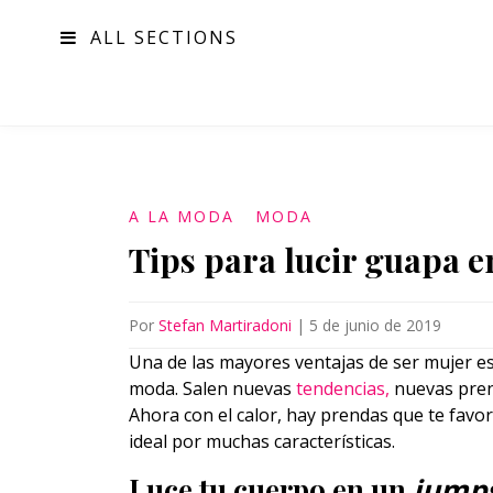
ALL SECTIONS
MODA
A LA MODA
MODA
Tips para lucir guapa e
Por
Stefan Martiradoni
|
5 de junio de 2019
Una de las mayores ventajas de ser mujer es
moda. Salen nuevas
tendencias,
nuevas pren
Ahora con el calor, hay prendas que te favo
ideal por muchas características.
Luce tu cuerpo en un
jumps