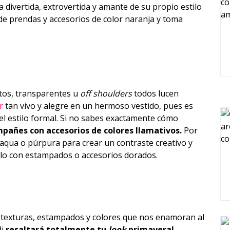
a divertida, extrovertida y amante de su propio estilo
s de prendas y accesorios de color naranja y toma
rtos, transparentes u
off shoulders
todos lucen
r
tan vivo y alegre en un hermoso vestido, pues es
 el estilo formal. Si no sabes exactamente cómo
añes con accesorios de colores llamativos.
Por
, aqua o púrpura para crear un contraste creativo y
lo con estampados o accesorios dorados.
 texturas, estampados y colores que nos enamoran al
di
resaltará totalmente tu
look
primaveral
.