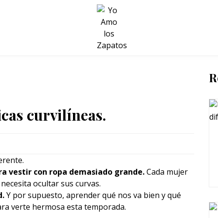
BELLEZA Y BIENESTAR
SALUD
LIFESTYLE
R
cas curvilíneas.
erente.
ra vestir con ropa demasiado grande.
Cada mujer
 necesita ocultar sus curvas.
d.
Y por supuesto, aprender qué nos va bien y qué
para verte hermosa esta temporada.