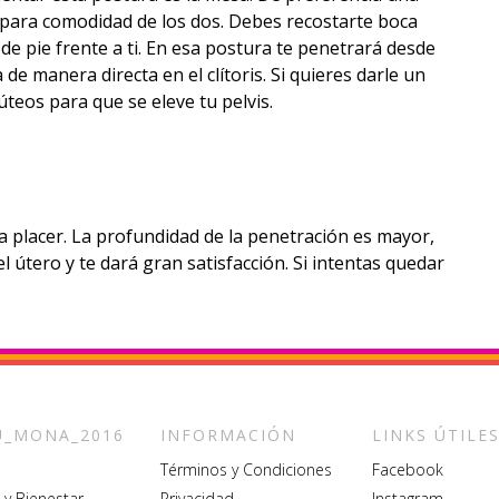
para comodidad de los dos. Debes recostarte boca
 de pie frente a ti. En esa postura te penetrará desde
e manera directa en el clítoris. Si quieres darle un
teos para que se eleve tu pelvis.
a placer. La profundidad de la penetración es mayor,
l útero y te dará gran satisfacción. Si intentas quedar
_MONA_2016
INFORMACIÓN
LINKS ÚTILE
Términos y Condiciones
Facebook
 y Bienestar
Privacidad
Instagram