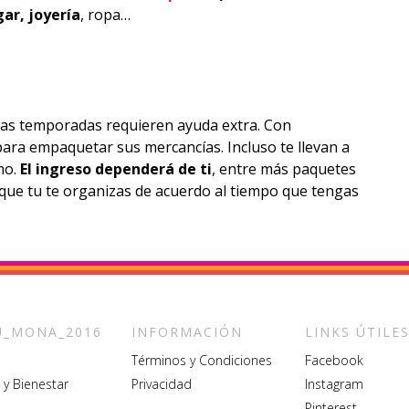
gar, joyería
, ropa…
as temporadas requieren ayuda extra. Con
para empaquetar sus mercancías. Incluso te llevan a
mo.
El ingreso dependerá de ti
, entre más paquetes
que tu te organizas de acuerdo al tiempo que tengas
_MONA_2016
INFORMACIÓN
LINKS ÚTILE
Términos y Condiciones
Facebook
 y Bienestar
Privacidad
Instagram
Pinterest