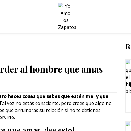
BELLEZA Y BIENESTAR
SALUD
LIFESTYLE
R
erder al hombre que amas
ro haces cosas que sabes que están mal y que
 Tal vez no estás consciente, pero crees que algo no
s que arruinarás su relación si no te detienes.
rvirte.
e que amas, ¡lee esto!