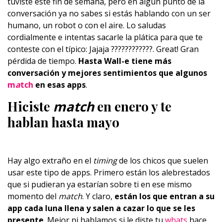
tuviste este fin de semana, pero en algún punto de la
conversación ya no sabes si estás hablando con un ser
humano, un robot o con el aire. Lo saludas
cordialmente e intentas sacarle la plática para que te
conteste con el típico: Jajaja
????
????
????. Great! Gran
pérdida de tiempo.
Hasta Wall-e tiene más
conversación y mejores sentimientos que algunos
m
a
tch
en esas apps
.
Hiciste
match
en enero y te
hablan hasta mayo
Hay algo extraño en el
timing
de los chicos que suelen
usar este tipo de apps. Primero están los alebrestados
que si pudieran ya estarían sobre ti en ese mismo
momento del
match
. Y claro,
están los que entran a su
app cada luna llena y salen a cazar lo que se les
presente
. Mejor ni hablamos si le diste tu
whats
hace