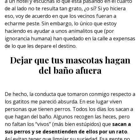
a un hotel y escuchas lo que está pasando en el cuarto
de al lado no te resulta tan grato, ¿o sí? Si yo hiciera
eso, voy de acuerdo en que los vecinos fueran a
echarme peste. Sin embargo, lo único que estoy
haciendo es ayudar a unos animalitos que (por
ignorancia humana) han quedado en la calle a expensas
de lo que les depare el destino.
Dejar que tus mascotas hagan
del baño afuera
De hecho, la conducta que tomaron conmigo respecto a
los gatitos me pareció absurda. En ese lugar viven
personas que tienen perros. Todos los días los sacan a
que hagan del baño. Algunos recogen las heces, pero
no faltan los “vivos” (más bien estúpidos) que
sacan a
sus perros y se desentienden de ellos por un rato
.
Así evitan tener que limpiar su suciedad. Esa gente no