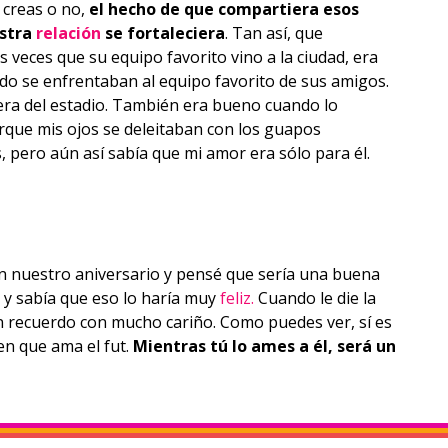
 creas o no,
el hecho de que compartiera esos
estra
relación
se fortaleciera
. Tan así, que
 veces que su equipo favorito vino a la ciudad, era
ando se enfrentaban al equipo favorito de sus amigos.
a del estadio. También era bueno cuando lo
que mis ojos se deleitaban con los guapos
, pero aún así sabía que mi amor era sólo para él.
n nuestro aniversario y pensé que sería una buena
a y sabía que eso lo haría muy
feliz.
Cuando le die la
 recuerdo con mucho cariño. Como puedes ver, sí es
en que ama el fut.
Mientras tú lo ames a él, será un