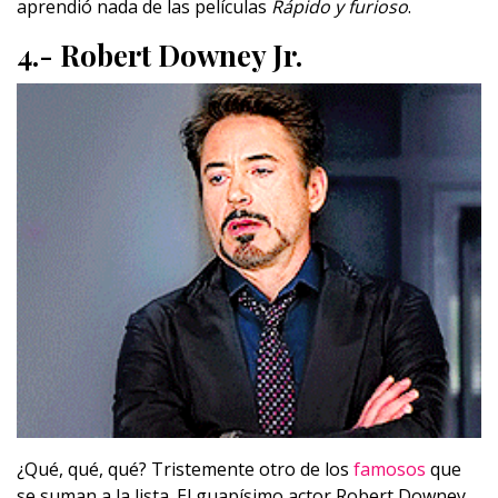
aprendió nada de las películas
Rápido y furioso
.
4.- Robert Downey Jr.
¿Qué, qué, qué? Tristemente otro de los
famosos
que
se suman a la lista. El guapísimo actor Robert Downey