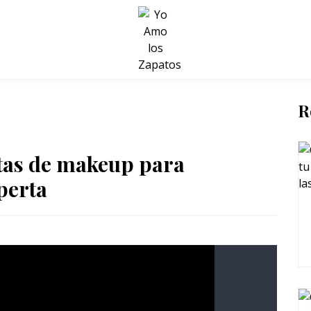
BELLEZA Y BIENESTAR
SALUD
LIFESTYLE
R
tas de makeup para
perta