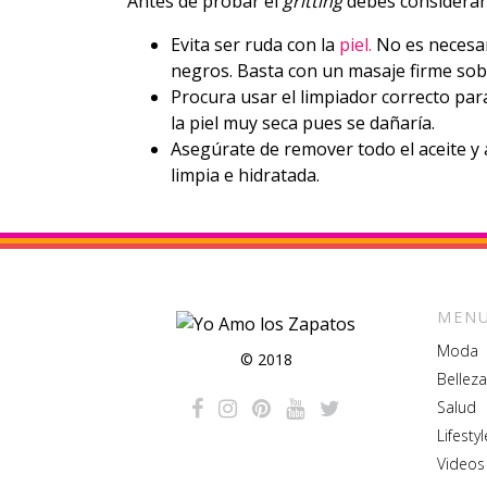
Antes de probar el
gritting
debes considerar 
Evita ser ruda con la
piel.
No es necesar
negros. Basta con un masaje firme sobr
Procura usar el limpiador correcto par
la piel muy seca pues se dañaría.
Asegúrate de remover todo el aceite y 
limpia e hidratada.
MENU
Moda
© 2018
Belleza
Salud
Lifestyl
Videos