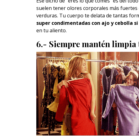
Ese dicho de “eres lo que comes” es del tod
suelen tener olores corporales más fuertes q
verduras. Tu cuerpo te delata de tantas for
super condimentadas con ajo y cebolla si 
en tu aliento.
6.- Siempre mantén limpia 