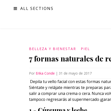
ALL SECTIONS
MODA
BELLEZA Y BIENESTAR
PIEL
7 formas naturales de re
Por
Erika Conde
|
31 de mayo de 2017
Depila tu vello facial con estas formas natu
Siéntate y relájate mientras te preparas pa
salir a comprar una crema o cera. Nunca volv
tampoco regresarás al supermercado ¡garan
1.- Cúrcuma y leche